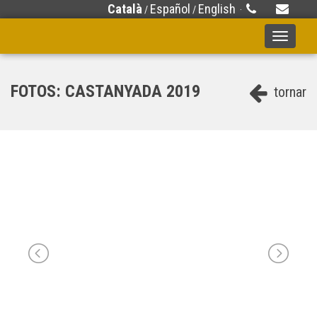
Català
Español
English
/
/
·
Toggle
navigati
FOTOS: CASTANYADA 2019
tornar