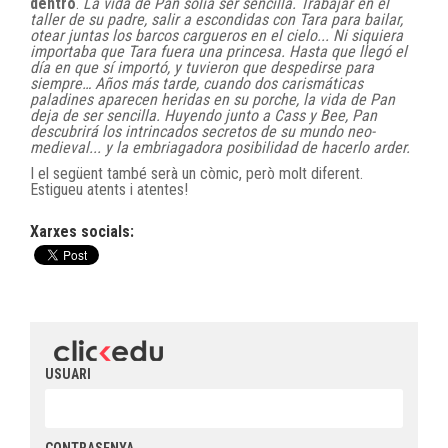
dentro
.
La vida de Pan solía ser sencilla. Trabajar en el
taller de su padre, salir a escondidas con Tara para bailar,
otear juntas los barcos cargueros en el cielo... Ni siquiera
importaba que Tara fuera una princesa. Hasta que llegó el
día en que sí importó, y tuvieron que despedirse para
siempre… Años más tarde, cuando dos carismáticas
paladines aparecen heridas en su porche, la vida de Pan
deja de ser sencilla. Huyendo junto a Cass y Bee, Pan
descubrirá los intrincados secretos de su mundo neo-
medieval... y la embriagadora posibilidad de hacerlo arder.
I el següent també serà un còmic, però molt diferent.
Estigueu atents i atentes!
Xarxes socials:
USUARI