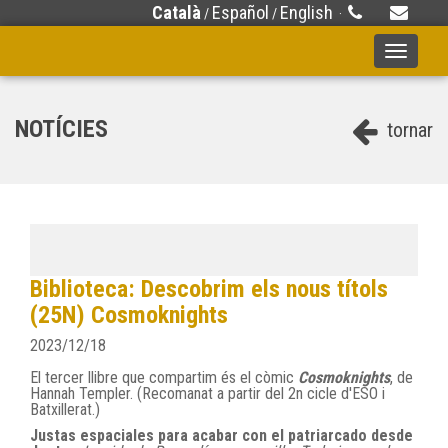
Català
Español
English
/
/
·
Toggle
navigati
NOTÍCIES
tornar
Biblioteca: Descobrim els nous títols
(25N) Cosmoknights
2023/12/18
El tercer llibre que compartim és el còmic
Cosmoknights
, de
Hannah Templer. (Recomanat a partir del 2n cicle d'ESO i
Batxillerat.)
Justas espaciales para acabar con el patriarcado desde