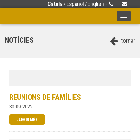
Català
Español
English
/
/
·
Toggle
navigati
NOTÍCIES
tornar
REUNIONS DE FAMÍLIES
30-09-2022
LLEGIR MÉS