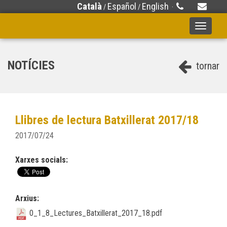
Català
Español
English
/
/
·
Toggle
navigati
NOTÍCIES
tornar
Llibres de lectura Batxillerat 2017/18
2017/07/24
Xarxes socials:
Arxius:
0_1_8_Lectures_Batxillerat_2017_18.pdf